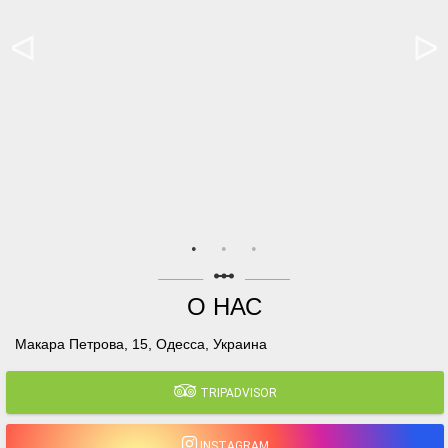
linear_scale
О НАС
Макара Петрова, 15, Одесса, Украина
TRIPADVISOR
INSTAGRAM