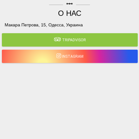
linear_scale
О НАС
Макара Петрова, 15, Одесса, Украина
TRIPADVISOR
INSTAGRAM