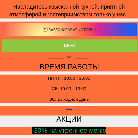
Насладитесь изысканной кухней, приятной
атмосферой и гостеприимством только у нас.
ЗАБРОНИРОВАТЬ СТОЛИК
МЕНЮ
keyboard_arrow_down
ВРЕМЯ РАБОТЫ
ПН-ПТ: 10:00 - 20:00
СБ: 10:00 - 16:00
ВС: Выходной день
linear_scale
АКЦИИ
-30% на утреннее меню