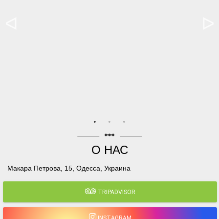
linear_scale
О НАС
Макара Петрова, 15, Одесса, Украина
TRIPADVISOR
INSTAGRAM