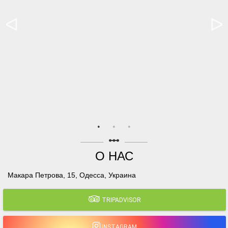
linear_scale
О НАС
Макара Петрова, 15, Одесса, Украина
TRIPADVISOR
INSTAGRAM