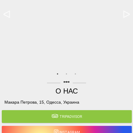
linear_scale
О НАС
Макара Петрова, 15, Одесса, Украина
TRIPADVISOR
INSTAGRAM