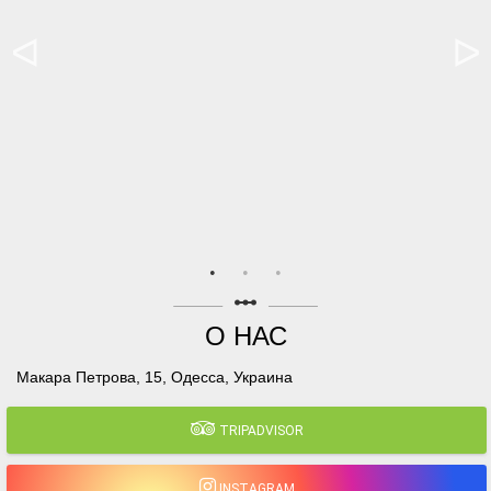
linear_scale
О НАС
Макара Петрова, 15, Одесса, Украина
TRIPADVISOR
INSTAGRAM