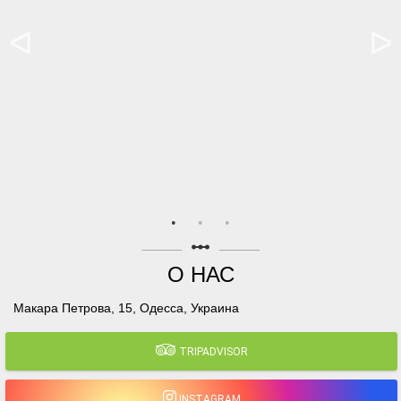
linear_scale
О НАС
Макара Петрова, 15, Одесса, Украина
TRIPADVISOR
INSTAGRAM