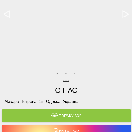
linear_scale
О НАС
Макара Петрова, 15, Одесса, Украина
TRIPADVISOR
INSTAGRAM