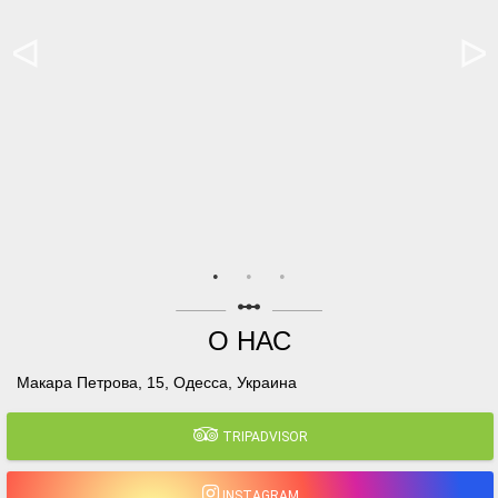
linear_scale
О НАС
Макара Петрова, 15, Одесса, Украина
TRIPADVISOR
INSTAGRAM