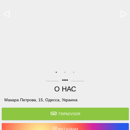
linear_scale
О НАС
Макара Петрова, 15, Одесса, Украина
TRIPADVISOR
INSTAGRAM