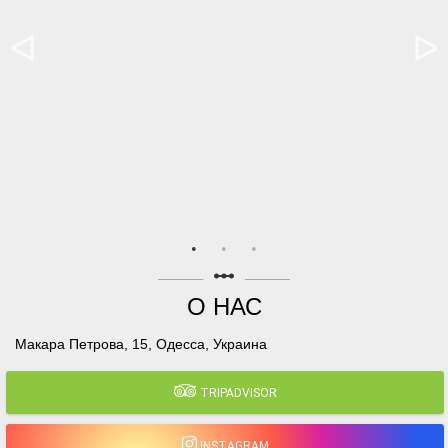
linear_scale
О НАС
Макара Петрова, 15, Одесса, Украина
TRIPADVISOR
INSTAGRAM