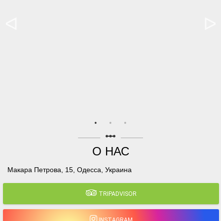
linear_scale
О НАС
Макара Петрова, 15, Одесса, Украина
TRIPADVISOR
INSTAGRAM