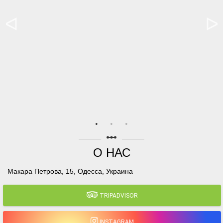
linear_scale
О НАС
Макара Петрова, 15, Одесса, Украина
TRIPADVISOR
INSTAGRAM