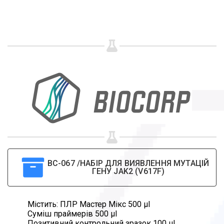
Share your page
Share on Facebook
Subscribe page
Share on Linkedin
Share on Twitter
Share on WhatsApp
Share on Email
ВС-067 /НАБІР ДЛЯ ВИЯВЛЕННЯ МУТАЦІЙ
ГЕНУ JAK2 (V617F)
Copy url
Містить: ПЛР Мастер Мікс 500 µl
Суміш праймерів 500 µl
Позитивний контрольний зразок 100 µl