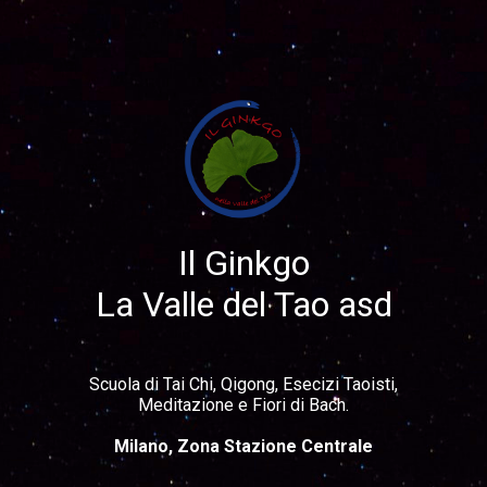
Share your page
Share on Facebook
Subscribe page
Share on Linkedin
Il Ginkgo
La Valle del Tao asd
Share on Twitter
Share on WhatsApp
Scuola di Tai Chi, Qigong, Esecizi Taoisti,
Meditazione e Fiori di Bach.
Share on Email
Milano, Zona Stazione Centrale
Copy url