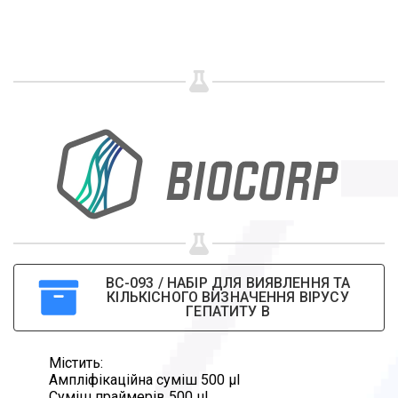
Share your page
Share on Facebook
Subscribe page
Share on Linkedin
Share on Twitter
Share on WhatsApp
Share on Email
ВС-093 / НАБІР ДЛЯ ВИЯВЛЕННЯ ТА
КІЛЬКІСНОГО ВИЗНАЧЕННЯ ВІРУСУ
ГЕПАТИТУ В
Copy url
Містить:
Ампліфікаційна суміш 500 µl
Суміш праймерів 500 µl