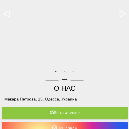
linear_scale
О НАС
Макара Петрова, 15, Одесса, Украина
TRIPADVISOR
INSTAGRAM