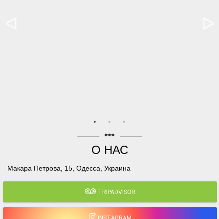
linear_scale
О НАС
Макара Петрова, 15, Одесса, Украина
TRIPADVISOR
INSTAGRAM