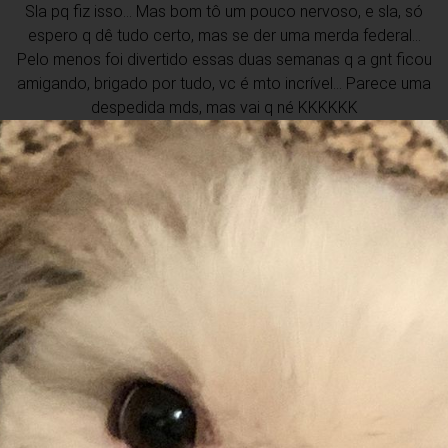
Sla pq fiz isso... Mas bom tô um pouco nervoso, e sla, só
espero q dê tudo certo, mas se der uma merda federal...
Pelo menos foi divertido essas duas semanas q a gnt ficou
amigando, brigado por tudo, vc é mto incrível... Parece uma
despedida mds, mas vai q né KKKKKK