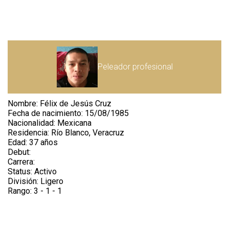
Share your page
Share on Facebook
Peleador profesional
Subscribe page
Share on Linkedin
Nombre: Félix de Jesús Cruz
Share on Twitter
Fecha de nacimiento: 15/08/1985
Nacionalidad: Mexicana
Residencia: Río Blanco, Veracruz
Share on WhatsApp
Edad: 37 años
Debut:
Share on Email
Carrera:
Status: Activo
División: Ligero
Copy url
Rango: 3 - 1 - 1