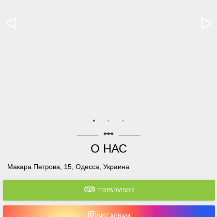
linear_scale
О НАС
Макара Петрова, 15, Одесса, Украина
TRIPADVISOR
INSTAGRAM