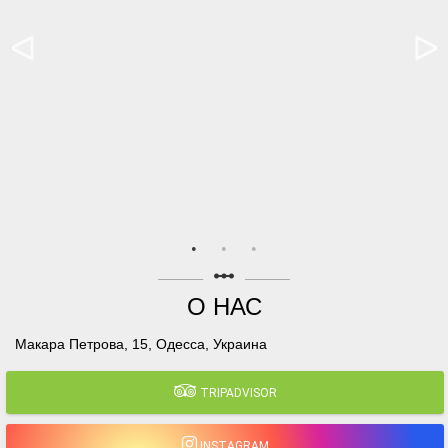
linear_scale
О НАС
Макара Петрова, 15, Одесса, Украина
TRIPADVISOR
INSTAGRAM