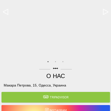
linear_scale
О НАС
Макара Петрова, 15, Одесса, Украина
TRIPADVISOR
INSTAGRAM