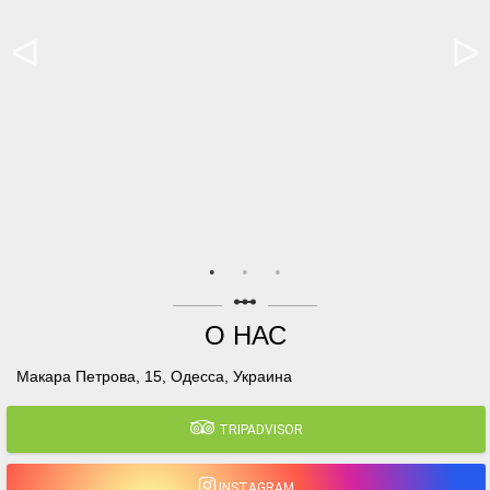
linear_scale
О НАС
Макара Петрова, 15, Одесса, Украина
TRIPADVISOR
INSTAGRAM