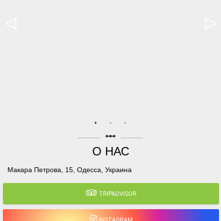
linear_scale
О НАС
Макара Петрова, 15, Одесса, Украина
TRIPADVISOR
INSTAGRAM