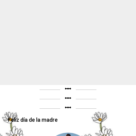
linear_scale
linear_scale
linear_scale
Feliz día de la madre