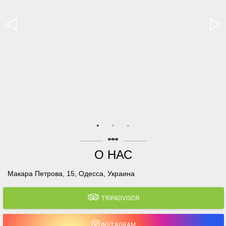
linear_scale
О НАС
Макара Петрова, 15, Одесса, Украина
TRIPADVISOR
INSTAGRAM