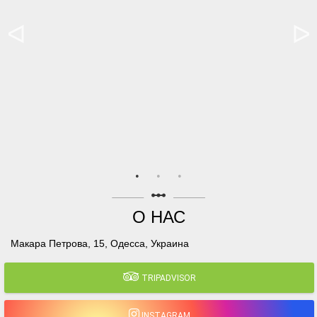
linear_scale
О НАС
Макара Петрова, 15, Одесса, Украина
TRIPADVISOR
INSTAGRAM