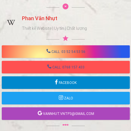
arrow_drop_down_circle
Phan Văn Nhựt
Thiết kế Website | Uy tín | Chất lượng
star
CALL: 03 52 54 53 56
CALL: 0768 157 433
FACEBOOK
ZALO
VANNHUT.VNTP3@GMAIL.COM
linear_scale