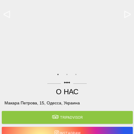
linear_scale
О НАС
Макара Петрова, 15, Одесса, Украина
TRIPADVISOR
INSTAGRAM