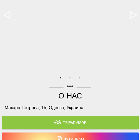
linear_scale
О НАС
Макара Петрова, 15, Одесса, Украина
TRIPADVISOR
INSTAGRAM