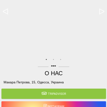
linear_scale
О НАС
Макара Петрова, 15, Одесса, Украина
TRIPADVISOR
INSTAGRAM