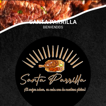
SANTA PARRILLA
BIENVENDIDS
Share your page
Share on Facebook
Subscribe page
Share on Linkedin
Share on Twitter
Share on WhatsApp
Share on Email