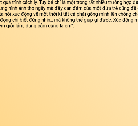
 quá trình cách ly. Tuy bé chỉ là một trong rất nhiều trường hợp đa
hưng hình ảnh thơ ngây mà đầy can đảm của một đứa trẻ cũng đã g
a nỗi xúc động về một thời kì tất cả phải gồng mình lên chống chọ
động chỉ biết đứng nhìn... mà không thể giúp gì được. Xúc động 
m giỏi lắm, dũng cảm cũng là em”.