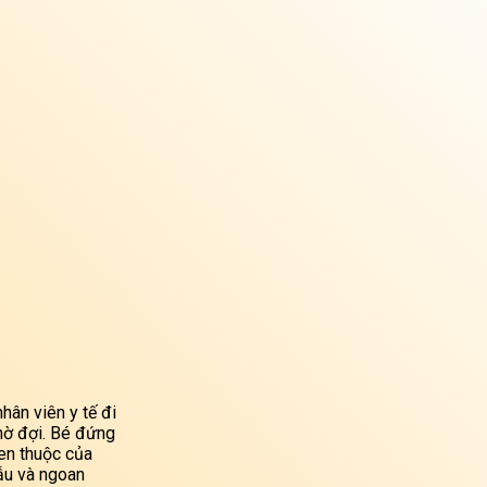
hân viên y tế đi
chờ đợi. Bé đứng
en thuộc của
ẫu và ngoan