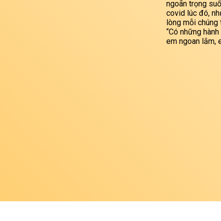
ngoãn trọng suốt
covid lúc đó, n
lòng mỗi chúng t
“Có những hành 
em ngoan lắm, e