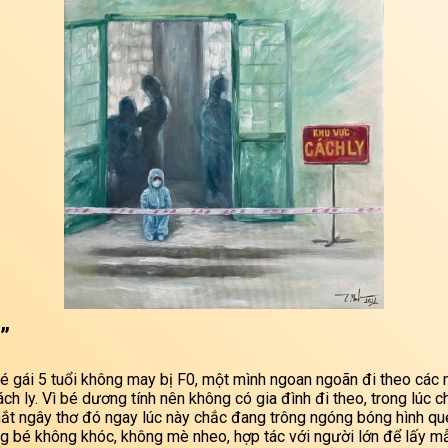
Share your page
Share on Facebook
Subscribe page
Share on Linkedin
Share on Twitter
Share on WhatsApp
Share on Email
”
Copy url
é gái 5 tuổi không may bị F0, một mình ngoan ngoãn đi theo các n
ch ly. Vì bé dương tính nên không có gia đình đi theo, trong lúc 
ắt ngây thơ đó ngay lúc này chắc đang trông ngóng bóng hình qu
 bé không khóc, không mè nheo, hợp tác với người lớn để lấy m