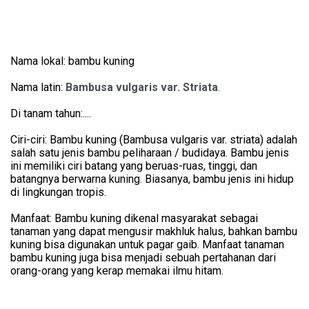
Share your page
Nama lokal: bambu kuning
Share on Facebook
Nama latin:
Bambusa vulgaris var.
Striata
.
Subscribe page
Share on Linkedin
Di tanam tahun:....
Ciri-ciri: Bambu kuning (Bambusa vulgaris var. striata) adalah
Share on Twitter
salah satu jenis bambu peliharaan / budidaya. Bambu jenis
ini memiliki ciri batang yang beruas-ruas, tinggi, dan
batangnya berwarna kuning. Biasanya, bambu jenis ini hidup
Share on WhatsApp
di lingkungan tropis.
Share on Email
Manfaat: Bambu kuning dikenal masyarakat sebagai
tanaman yang dapat mengusir makhluk halus, bahkan bambu
kuning bisa digunakan untuk pagar gaib. Manfaat tanaman
Copy url
bambu kuning juga bisa menjadi sebuah pertahanan dari
orang-orang yang kerap memakai ilmu hitam.