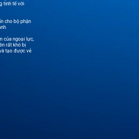
 tinh tế với
ấn cho bộ phận
nh.
m của ngoại lực,
n rất khó bị
 và tạo được vẻ