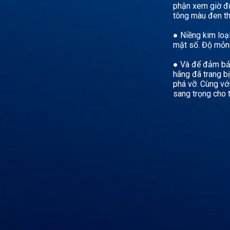
phận xem giờ đượ
tông màu đen thậ
● Niềng kim loạ
mặt số. Độ mỏn
● Và để đảm bảo
hãng đã trang b
phá vỡ. Cùng vớ
sang trọng cho 