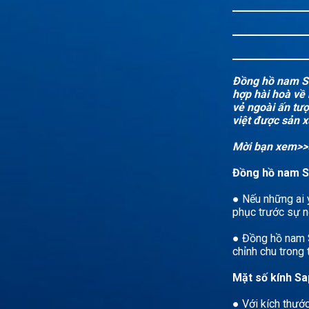
Đồng hồ nam Se
hợp hài hoà về
vẻ ngoài ấn tư
việt được sản x
Mời bạn xem>
Đồng hồ nam Se
● Nếu những ai y
phục trước sự n
● Đồng hồ nam 
chỉnh chu trong
Mặt số kính Sa
● Với kích thướ