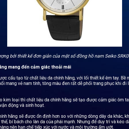
Share on Twitter
Share on WhatsApp
Share on Email
Copy url
ượng bởi thiết kế đơn giản của mặt số đồng hồ nam Seiko SRK
hãng mang đến cảm giác thoải mái
c cấu tạo từ chất liệu da chính hãng, với lối thiết kế êm tay. Bề
ổi mang vẻ nam tính, tông màu đen rất dễ phối trang phục khi đi l
 kim loại thì chất liệu da chính hãng sẽ tạo được cảm giác ôm ta
vận động và sinh hoạt.
chính hãng sẽ được ổn định hơn so với những dòng dây da khác, kh
thể, bí bách cho làn da của phái mạnh. Nhưng để duy trì và kéo dà
hàng nên hạn chế tiếp xúc với nước và môi trường ẩm ướt.