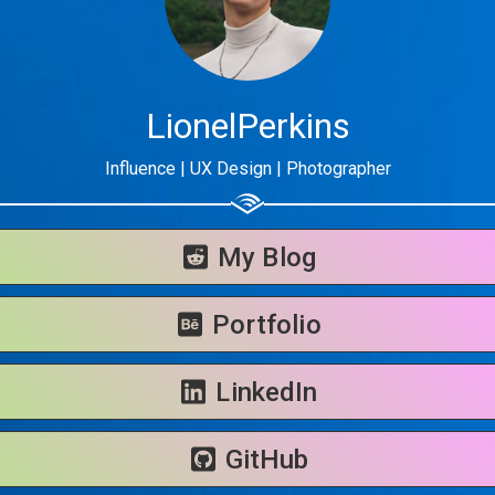
LionelPerkins
Influence | UX Design | Photographer
My Blog
Portfolio
LinkedIn
GitHub