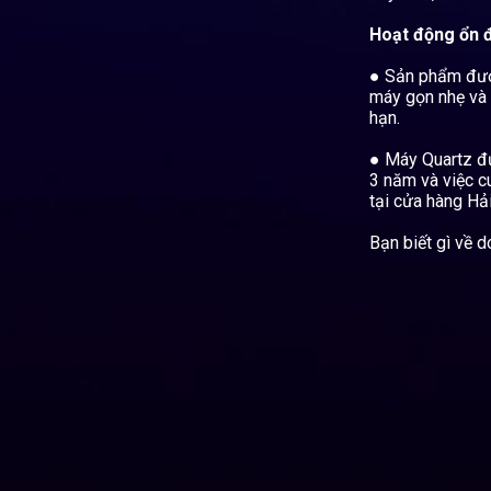
Hoạt động ổn 
● Sản phẩm được
máy gọn nhẹ và 
hạn.
● Máy Quartz đượ
3 năm và việc c
tại cửa hàng Hải
Bạn biết gì về
d