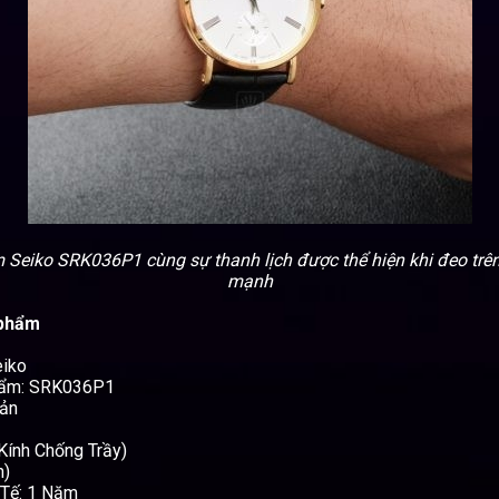
Seiko SRK036P1 cùng sự thanh lịch được thể hiện khi đeo trên
mạnh
 phẩm
eiko
hẩm: SRK036P1
Bản
(Kính Chống Trầy)
n)
Tế: 1 Năm