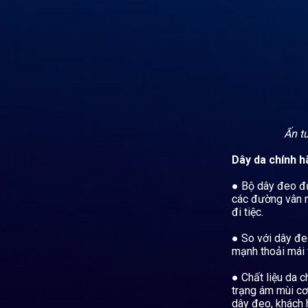
Ấn t
Dây da chính 
● Bộ dây đeo đượ
các đường vân n
đi tiệc.
● So với dây đeo
mạnh thoải mái 
● Chất liệu da 
trạng ám mùi cơ 
dây đeo, khách 