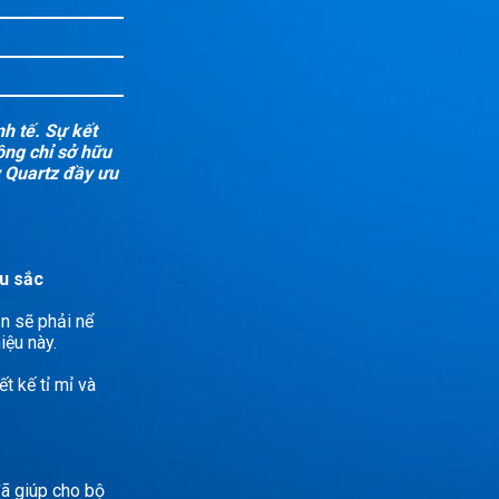
h tế. Sự kết
ông chỉ sở hữu
 Quartz đầy ưu
àu sắc
ẳn sẽ phải nể
iệu này.
 kế tỉ mỉ và
ã giúp cho bộ