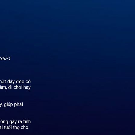
036P1
 mặt dây đeo có
àm, đi chơi hay
y, giúp phái
ông gây ra tình
i tuổi thọ cho