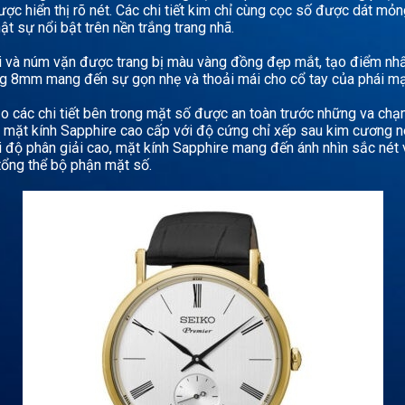
c hiển thị rõ nét. Các chi tiết kim chỉ cùng cọc số được dát mỏng
t sự nổi bật trên nền trắng trang nhã.
i và núm vặn được trang bị màu vàng đồng đẹp mắt, tạo điểm nh
g 8mm mang đến sự gọn nhẹ và thoải mái cho cổ tay của phái mạ
 các chi tiết bên trong mặt số được an toàn trước những va chạ
ị mặt kính Sapphire cao cấp với độ cứng chỉ xếp sau kim cương nê
i độ phân giải cao, mặt kính Sapphire mang đến ánh nhìn sắc nét
tổng thể bộ phận mặt số.
Share your page
Share on Facebook
Subscribe page
Share on Linkedin