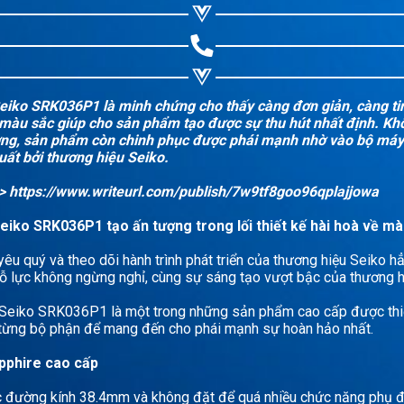
iko SRK036P1 là minh chứng cho thấy càng đơn giản, càng tin
 màu sắc giúp cho sản phẩm tạo được sự thu hút nhất định. Kh
ợng, sản phẩm còn chinh phục được phái mạnh nhờ vào bộ máy
uất bởi thương hiệu Seiko.
>>
https://www.writeurl.com/publish/7w9tf8goo96qplajjowa
iko SRK036P1 tạo ấn tượng trong lối thiết kế hài hoà về m
êu quý và theo dõi hành trình phát triển của thương hiệu Seiko h
ỗ lực không ngừng nghỉ, cùng sự sáng tạo vượt bậc của thương h
Seiko SRK036P1 là một trong những sản phẩm cao cấp được thiết
 từng bộ phận để mang đến cho phái mạnh sự hoàn hảo nhất.
pphire cao cấp
c đường kính 38.4mm và không đặt để quá nhiều chức năng phụ đ