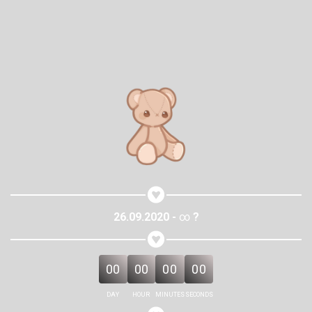
26.09.2020 -
∞
?
00
00
00
00
DAY
HOUR
MINUTES
SECONDS