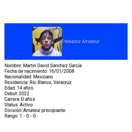
Share your page
Share on Facebook
Peleador Amateur
Subscribe page
Share on Linkedin
Share on Twitter
Nombre: Martin David Sánchez García
Fecha de nacimiento: 16/01/2008
Nacionalidad: Mexicano
Share on WhatsApp
Residencia: Río Blanco, Veracruz
Edad: 14 años
Share on Email
Debut: 2022
Carrera: 0 años
Status: Activo
Copy url
División: Amateur principiante
Rango: 1 - 0 - 0