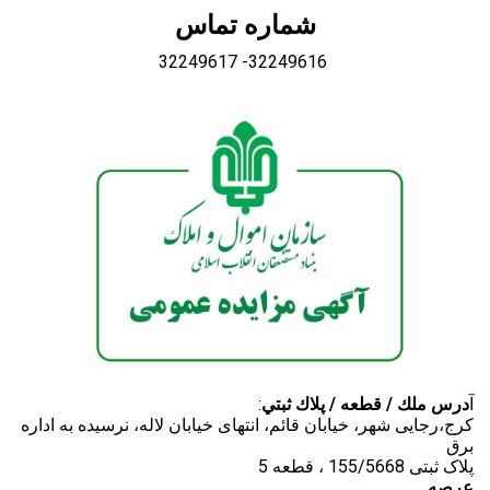
Share on Email
شماره تماس
32249617 -32249616
Copy url
:آ
درس ملك / قطعه / پلاك ثبتي
کرج،رجایی شهر، خیابان قائم، انتهای خیابان لاله، نرسیده به اداره
برق
5 پلاک ثبتی 155/5668 ، قطعه
عرصه