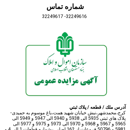
شماره تماس
Share on WhatsApp
32249617 -32249616
Share on Email
Copy url
آدرس ملك / قطعه / پلاك ثبتي
کرج،محمدشهر،نبش خیابان شهید همت،باغ موسوم به حمیدی-
پلاک های ثبتی 5935 الی 5938 و 5940 الی 5947 و 5949 الی
5965 و 5967 و 5968 و 5970 الی 5973 و 5975 و 5977 الی
5981 و 50796 فروعات از 162 اصلی ،بشماره قطعات 1 الی 4 و