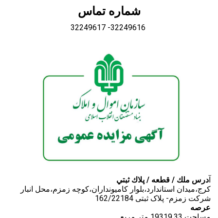
شماره تماس
Copy url
32249617 -32249616
آ
درس ملك / قطعه / پلاك ثبتي
کرج،میدان استاندارد،بلوار کامیونداران،کوچه زمزم،محل انبار
شرکت زمزم- پلاک ثبتی 162/22184
عرصه
مساحت 19319.33 متر مربع