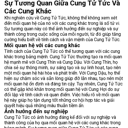
Sự Tương Quan Giữa Cung Tử Tức Và
Share on Twitter
Các Cung Khác
Share on WhatsApp
Khi nghiên cứu về Cung Tử Tức, không thể không xem xét
đến mối quan hệ của nó với các cung khác trong lá số tử vi.
Sự tương quan này có thể ảnh hưởng đến sự nghiệp và sự
Share on Email
thành công trong cuộc sống của mỗi người, từ đó giúp tăng
cường hiểu biết về tính cách và vận mệnh của Cung Tử Tức.
Copy url
Mối quan hệ với các cung khác
Tính cách của Cung Tử Tức có thể tương quan với các cung
khác trong bảng mệnh. Cung Tử Tức thường tạo ra mối quan
hệ mạnh mẽ với Cung Thìn và Cung Dậu. Với Cung Thìn, họ
chia sẻ sự thông minh, sự sáng tạo và sự linh hoạt, tạo nên
một mối quan hệ hài hòa và phát triển. Với Cung Dậu, họ thể
hiện sự chăm sóc và sẵn lòng giúp đỡ lẫn nhau, tạo nên một
mối quan hệ ổn định và đáng tin cậy. Tuy nhiên, Cung Tử Tức
có thể gặp khó khăn trong mối quan hệ với Cung Hợi do sự
đối lập về tính cách và quan điểm. Việc hiểu rõ về mối quan
hệ này giúp họ tận dụng tốt những cơ hội hợp tác và giải
quyết hiệu quả những mâu thuẫn tiềm ẩn.
Ảnh hưởng đến sự nghiệp
Cung Tử Tức có ảnh hưởng đáng kể đối với sự nghiệp và
thành công của họ qua mối quan hệ với các cung khác trong