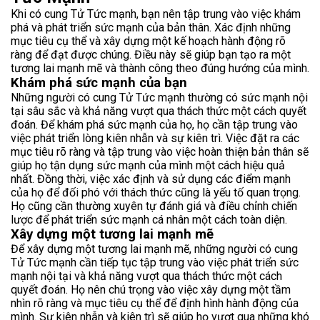
Khi có cung Tử Tức mạnh, bạn nên tập trung vào việc khám
phá và phát triển sức mạnh của bản thân. Xác định những
mục tiêu cụ thể và xây dựng một kế hoạch hành động rõ
ràng để đạt được chúng. Điều này sẽ giúp bạn tạo ra một
tương lai mạnh mẽ và thành công theo đúng hướng của mình.
Khám phá sức mạnh của bạn
Những người có cung Tử Tức mạnh thường có sức mạnh nội
tại sâu sắc và khả năng vượt qua thách thức một cách quyết
đoán. Để khám phá sức mạnh của họ, họ cần tập trung vào
việc phát triển lòng kiên nhẫn và sự kiên trì. Việc đặt ra các
mục tiêu rõ ràng và tập trung vào việc hoàn thiện bản thân sẽ
giúp họ tận dụng sức mạnh của mình một cách hiệu quả
nhất. Đồng thời, việc xác định và sử dụng các điểm mạnh
của họ để đối phó với thách thức cũng là yếu tố quan trọng.
Họ cũng cần thường xuyên tự đánh giá và điều chỉnh chiến
lược để phát triển sức mạnh cá nhân một cách toàn diện.
Xây dựng một tương lai mạnh mẽ
Để xây dựng một tương lai mạnh mẽ, những người có cung
Tử Tức mạnh cần tiếp tục tập trung vào việc phát triển sức
mạnh nội tại và khả năng vượt qua thách thức một cách
quyết đoán. Họ nên chú trọng vào việc xây dựng một tầm
nhìn rõ ràng và mục tiêu cụ thể để định hình hành động của
mình. Sự kiên nhẫn và kiên trì sẽ giúp họ vượt qua những khó