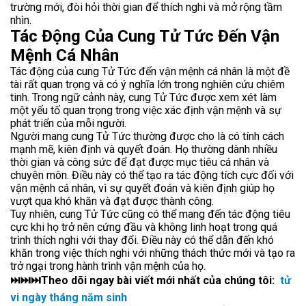
trường mới, đòi hỏi thời gian để thích nghi và mở rộng tầm
nhìn.
Tác Động Của Cung Tử Tức Đến Vận
Mệnh Cá Nhân
Tác động của cung Tử Tức đến vận mệnh cá nhân là một đề
tài rất quan trọng và có ý nghĩa lớn trong nghiên cứu chiêm
tinh. Trong ngữ cảnh này, cung Tử Tức được xem xét làm
một yếu tố quan trọng trong việc xác định vận mệnh và sự
phát triển của mỗi người.
Người mang cung Tử Tức thường được cho là có tính cách
mạnh mẽ, kiên định và quyết đoán. Họ thường dành nhiều
thời gian và công sức để đạt được mục tiêu cá nhân và
chuyên môn. Điều này có thể tạo ra tác động tích cực đối với
vận mệnh cá nhân, vì sự quyết đoán và kiên định giúp họ
vượt qua khó khăn và đạt được thành công.
Tuy nhiên, cung Tử Tức cũng có thể mang đến tác động tiêu
Share your page
cực khi họ trở nên cứng đầu và không linh hoạt trong quá
trình thích nghi với thay đổi. Điều này có thể dẫn đến khó
Share on Facebook
khăn trong việc thích nghi với những thách thức mới và tạo ra
Subscribe page
trở ngại trong hành trình vận mệnh của họ.
Share on Linkedin
⏭⏭⏭Theo dõi ngay bài viết mới nhất của chúng tôi:
tử
vi ngày tháng năm sinh