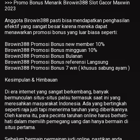
>>> Promo Bonus Menarik Birowin388 Slot Gacor Maxwin
2023
Anggota Birowin388 pasti bisa mendapatkan penghasilan
efektif yang sangat besar karena mereka dapat
menawarkan promosi bonus yang luar biasa seperti:
Birowin388 Promosi Bonus new member 10%
Birowin388 Promosi Bonus mingguan 10%
Birowin388 Promosi Bonus Bulanan
Birowin388 Promosi Bonus referensi Langsung
Birowin388 Promosi Bonus 7 win ( khusus sabung ayam )
Kesimpulan & Himbauan
Di era internet yang sangat berkembang, banyak
bermunculan situs-situs palsu termasuk saat ini yang
meresahkan masyarakat Indonesia. Ada yang bertingkah
seperti raja judi tapi menerima taruhan yang diberikannya.
Oleh karena itu, para pecinta taruhan online harus berhati-
hati dalam memilih pemegang uang dan hanya bermain di
situs pertama.
Sebelum bermain permainan judi online, pastikan anda