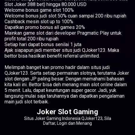
Slot Joker 388 bet) hingga 80.000 USD
Welcome bonus game slot 100%
Welcome bonus judi slot 50% cuan sampai 200 ribu rupiah
Cashback mesin slot up to 100%
Dapatkan promo bonus all games 20%
Mainkan game slot dari developer Pragmatic Play untuk
profit total 200 ribu rupiah
Setiap hari dapat bonus senilai 1 juta
Ajak siapapun jadi member situs judi QJoker123. Maka
bettor bisa hasilkan benefit referral unlimited.
Melimpah banget kan promo hadir dalam situs judi
QJoker123. Serta setiap permainan slotnya, terutama Joker
slot dengan JP paling besar. Dengan memahami bahasan
kita kali ini. Bettor bisa deh menang main slot online dalam
5 menit. Lalu, dapat keuntungan super gacor. Jadi, yuk
langsung mulai saja taruhannya dan dapatkan pengalaman
main judi slot terbaik.
Joker Slot Gaming
Situs Joker Gaming Indonesia QJoker123, Sila
Daftar, Login dan Menang