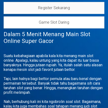
Register Sekarang
Game Slot Daring
Dalam 5 Menit Menang Main Slot
Online Super Gacor
Suatu kebahagiaan apabila kala kita menang main slot
online. Apalagi, kalau untung yang kita dapat itu luar biasa
banyaknya. Hingga jutaan rupiah. Ya, itulah salah satu alasan
kenapa mesin slot jadi favorit jutaan bettor.
Tapi, lain halnya bagi bettor pemula atau baru kenal dengan
permainan tersebut. Banyak tidak tahu bagaimana sih cara
taruhan slot yang benar. Hingga, menangkan taruhan dengan
profit melimpah.
Nah, berhubung kali ini kita ngobrolin soal slot. Bagaimana,
kalau kita juga membahas soal tahapan menang judi slot