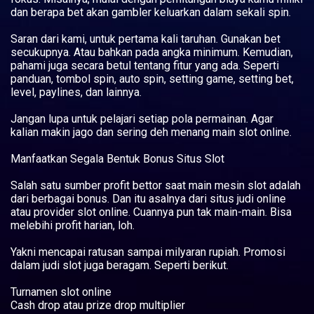
dan berapa bet akan gambler keluarkan dalam sekali spin.
Saran dari kami, untuk pertama kali taruhan. Gunakan bet
secukupnya. Atau bahkan pada angka minimum. Kemudian,
pahami juga secara betul tentang fitur yang ada. Seperti
panduan, tombol spin, auto spin, setting game, setting bet,
level, paylines, dan lainnya.
Jangan lupa untuk pelajari setiap pola permainan. Agar
kalian makin jago dan sering deh menang main slot online.
Manfaatkan Segala Bentuk Bonus Situs Slot
Salah satu sumber profit bettor saat main mesin slot adalah
dari berbagai bonus. Dan itu asalnya dari situs judi online
atau provider slot online. Cuannya pun tak main-main. Bisa
melebihi profit harian, loh.
Yakni mencapai ratusan sampai milyaran rupiah. Promosi
dalam judi slot juga beragam. Seperti berikut.
Turnamen slot online
Cash drop atau prize drop multiplier