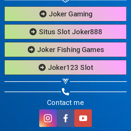
Joker Gaming
Situs Slot Joker888
Joker Fishing Games
Joker123 Slot
Contact me