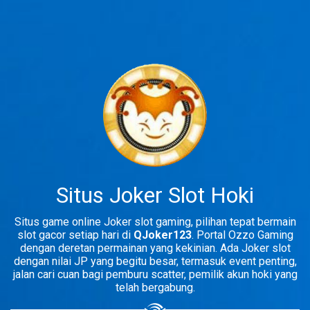
Situs Joker Slot Hoki
Situs game online Joker slot gaming, pilihan tepat bermain
slot gacor setiap hari di
QJoker123
. Portal Ozzo Gaming
dengan deretan permainan yang kekinian. Ada Joker slot
dengan nilai JP yang begitu besar, termasuk event penting,
jalan cari cuan bagi pemburu scatter, pemilik akun hoki yang
telah bergabung.