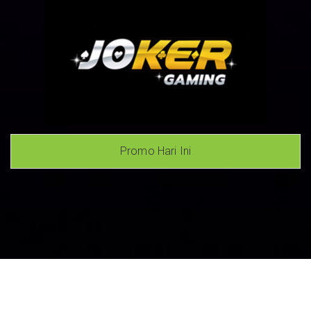
Promo Hari Ini