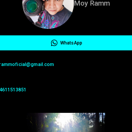
Moy Ramm
WhatsApp
rammoficial@gmail.com
 4611513851