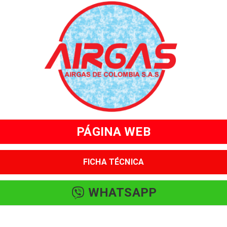
Share your page
Share on Facebook
Subscribe page
Share on Linkedin
Share on Twitter
Share on WhatsApp
PÁGINA WEB
Share on Email
FICHA TÉCNICA
Copy url
WHATSAPP