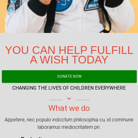
YOU CAN HELP FULFILL
A WISH TODAY
DONATE NOW
CHANGING THE LIVES OF CHILDREN EVERYWHERE
keyboard_arrow_down
What we do
Appetere, nec populo indoctum philosophia cu, id commune
laboramus mediocritatem pri.