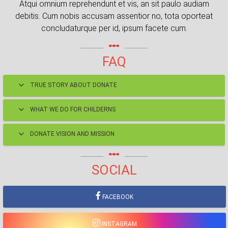
Atqui omnium reprehendunt et vis, an sit paulo audiam
debitis. Cum nobis accusam assentior no, tota oporteat
concludaturque per id, ipsum facete cum.
linear_scale
FAQ
TRUE STORY ABOUT DONATE
WHAT WE DO FOR CHILDERNS
DONATE VISION AND MISSION
linear_scale
SOCIAL
FACEBOOK
INSTAGRAM