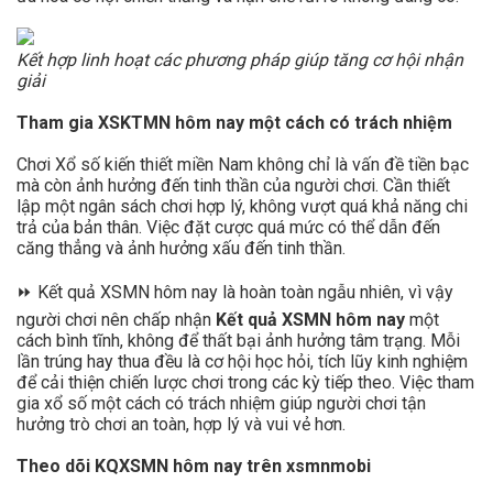
Kết hợp linh hoạt các phương pháp giúp tăng cơ hội nhận
giải
Tham gia XSKTMN hôm nay một cách có trách nhiệm
Chơi Xổ số kiến thiết miền Nam không chỉ là vấn đề tiền bạc
mà còn ảnh hưởng đến tinh thần của người chơi. Cần thiết
lập một ngân sách chơi hợp lý, không vượt quá khả năng chi
trả của bản thân. Việc đặt cược quá mức có thể dẫn đến
căng thẳng và ảnh hưởng xấu đến tinh thần.
⏩ Kết quả XSMN hôm nay là hoàn toàn ngẫu nhiên, vì vậy
người chơi nên chấp nhận
Kết quả XSMN hôm nay
một
cách bình tĩnh, không để thất bại ảnh hưởng tâm trạng. Mỗi
lần trúng hay thua đều là cơ hội học hỏi, tích lũy kinh nghiệm
để cải thiện chiến lược chơi trong các kỳ tiếp theo. Việc tham
gia xổ số một cách có trách nhiệm giúp người chơi tận
hưởng trò chơi an toàn, hợp lý và vui vẻ hơn.
Theo dõi KQXSMN hôm nay trên xsmnmobi