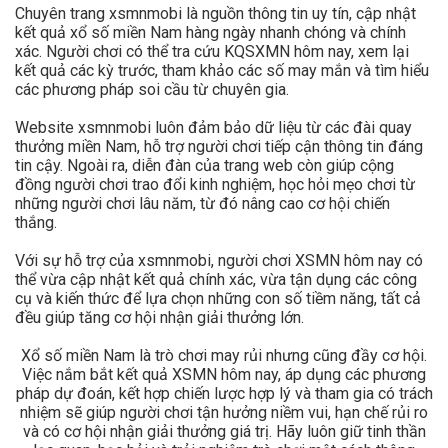
Chuyên trang xsmnmobi là nguồn thông tin uy tín, cập nhật
kết quả xổ số miền Nam hàng ngày nhanh chóng và chính
xác. Người chơi có thể tra cứu KQSXMN hôm nay, xem lại
kết quả các kỳ trước, tham khảo các số may mắn và tìm hiểu
các phương pháp soi cầu từ chuyên gia.
Website xsmnmobi luôn đảm bảo dữ liệu từ các đài quay
thưởng miền Nam, hỗ trợ người chơi tiếp cận thông tin đáng
tin cậy. Ngoài ra, diễn đàn của trang web còn giúp cộng
đồng người chơi trao đổi kinh nghiệm, học hỏi mẹo chơi từ
những người chơi lâu năm, từ đó nâng cao cơ hội chiến
thắng.
Với sự hỗ trợ của xsmnmobi, người chơi XSMN hôm nay có
thể vừa cập nhật kết quả chính xác, vừa tận dụng các công
cụ và kiến thức để lựa chọn những con số tiềm năng, tất cả
đều giúp tăng cơ hội nhận giải thưởng lớn.
Xổ số miền Nam là trò chơi may rủi nhưng cũng đầy cơ hội.
Việc nắm bắt kết quả XSMN hôm nay, áp dụng các phương
pháp dự đoán, kết hợp chiến lược hợp lý và tham gia có trách
nhiệm sẽ giúp người chơi tận hưởng niềm vui, hạn chế rủi ro
và có cơ hội nhận giải thưởng giá trị. Hãy luôn giữ tinh thần