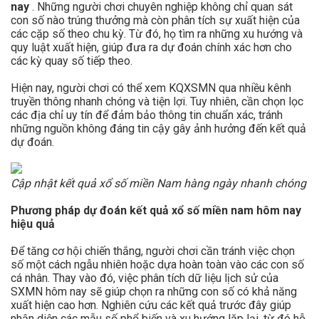
nay
. Những người chơi chuyên nghiệp không chỉ quan sát
con số nào trúng thưởng mà còn phân tích sự xuất hiện của
các cặp số theo chu kỳ. Từ đó, họ tìm ra những xu hướng và
quy luật xuất hiện, giúp đưa ra dự đoán chính xác hơn cho
các kỳ quay số tiếp theo.
Hiện nay, người chơi có thể xem KQXSMN qua nhiều kênh
truyền thông nhanh chóng và tiện lợi. Tuy nhiên, cần chọn lọc
các địa chỉ uy tín để đảm bảo thông tin chuẩn xác, tránh
những nguồn không đáng tin cậy gây ảnh hưởng đến kết quả
dự đoán.
Cập nhật kết quả xổ số miền Nam hàng ngày nhanh chóng
Phương pháp dự đoán kết quả xổ số miền nam hôm nay
hiệu quả
Để tăng cơ hội chiến thắng, người chơi cần tránh việc chọn
số một cách ngẫu nhiên hoặc dựa hoàn toàn vào các con số
Share your page
cá nhân. Thay vào đó, việc phân tích dữ liệu lịch sử của
SXMN hôm nay sẽ giúp chọn ra những con số có khả năng
Share on Facebook
xuất hiện cao hơn. Nghiên cứu các kết quả trước đây giúp
nhận diện các mẫu số phổ biến và xu hướng lặp lại, từ đó hỗ