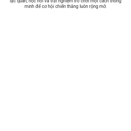
lạc quan, học hỏi và trải nghiệm trò chơi một cách thông
minh để cơ hội chiến thắng luôn rộng mở.