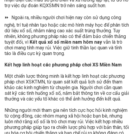
Subscribe page
Share on Linkedin
trợ việc dự đoán KQXSMN trở nên sáng suốt hơn.
⏩ Ngoài ra, nhiều người chơi hiện nay còn sử dụng công
Share on Twitter
nghệ, trí tuệ nhân tạo hoặc các mô hình máy học để phân tích
dữ liệu xổ số, nhằm nâng cao xác suất trúng thưởng. Tuy
Share on WhatsApp
nhiên, không phương pháp nào có thể đảm bảo chiến thắng
tuyệt đối, vì
Kết quả xổ số miền nam hôm nay
vẫn là trò
chơi mang tính may rủi. Việc giữ tinh thần lạc quan và tỉnh
Share on Email
táo là điều cực kỳ quan trọng.
Kết hợp linh hoạt các phương pháp chơi XS Miền Nam
Copy url
Một chiến lược thông minh là kết hợp linh hoạt các phương
pháp chơi XSKTMN, từ quan sát kết quả lịch sử đến tham
khảo các kinh nghiệm từ chuyên gia. Người chơi cần quan
sát kỹ các tình huống xổ số, nắm bắt thông tin về cơ cấu giải
thưởng và các yếu tố khác có thể ảnh hưởng đến kết quả.
Những người mới tham gia nên tích cực học hỏi kinh nghiệm
từ cộng đồng, các nhóm mạng xã hội hoặc bạn bè, nhưng
luôn nhớ rằng xổ số là trò chơi may rủi. Việc kết hợp nhiều
phương pháp giúp tạo ra chiến lược phù hợp với bản thân, tối
ưu hóa cơ hội chiến thắng và hạn chế rủi ro không đáng có.