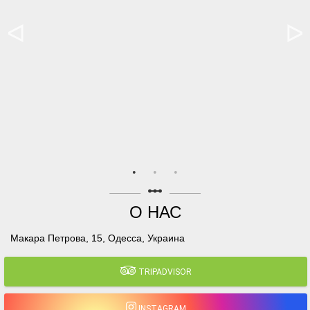
linear_scale
О НАС
Макара Петрова, 15, Одесса, Украина
TRIPADVISOR
INSTAGRAM