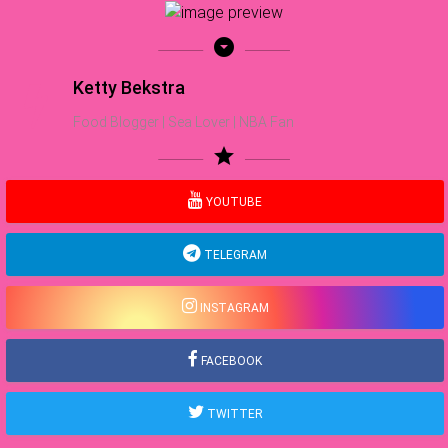
arrow_drop_down_circle
Ketty Bekstra
Food Blogger | Sea Lover | NBA Fan
star
YOUTUBE
TELEGRAM
INSTAGRAM
FACEBOOK
TWITTER